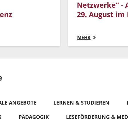
Netzwerke“ - A
lenz
29. August im
MEHR
e
ALE ANGEBOTE
LERNEN & STUDIEREN
K
PÄDAGOGIK
LESEFÖRDERUNG & MED