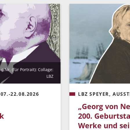
.Nr. (für Portrait): Collage:
LBZ
7.-22.08.2026
LBZ SPEYER, AUSST
„Georg von N
ek
200. Geburtsta
Werke und se