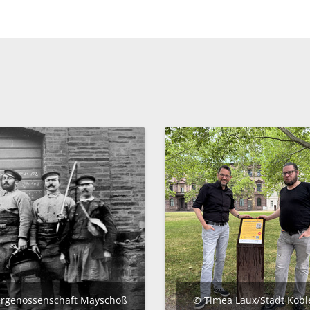
rgenossenschaft Mayschoß
© Timea Laux/Stadt Kobl